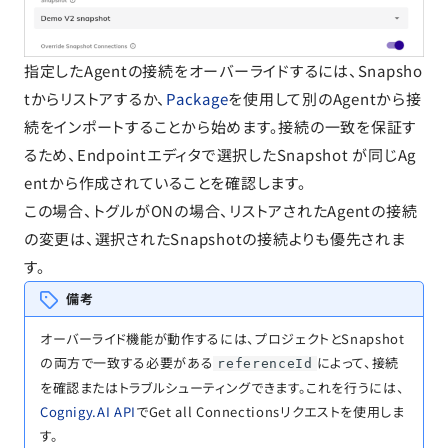
指定したAgentの接続をオーバーライドするには、Snapsho
tからリストアするか、
Package
を使用して別のAgentから接
続をインポートすることから始めます。接続の一致を保証す
るため、Endpointエディタで選択したSnapshot が同じAg
entから作成されていることを確認します。
この場合、トグルがONの場合、リストアされたAgentの接続
の変更は、選択されたSnapshotの接続よりも優先されま
す。
備考
オーバーライド機能が動作するには、プロジェクトとSnapshot
の両方で一致する必要がある
によって、接続
referenceId
を確認またはトラブルシューティングできます。これを行うには、
Cognigy.AI API
でGet all Connectionsリクエストを使用しま
す。