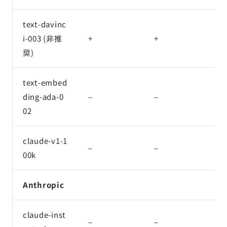
text-davinc
i-003 (非推
+
+
+
奨)
text-embed
ding-ada-0
–
–
–
02
claude-v1-1
–
–
–
00k
Anthropic
claude-inst
–
–
–