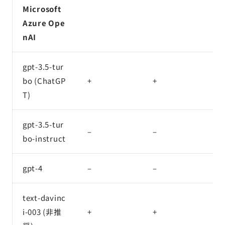
Microsoft
Azure Ope
nAI
gpt-3.5-tur
bo (ChatGP
+
+
+
T)
gpt-3.5-tur
–
–
–
bo-instruct
gpt-4
–
–
–
text-davinc
i-003 (非推
+
+
+