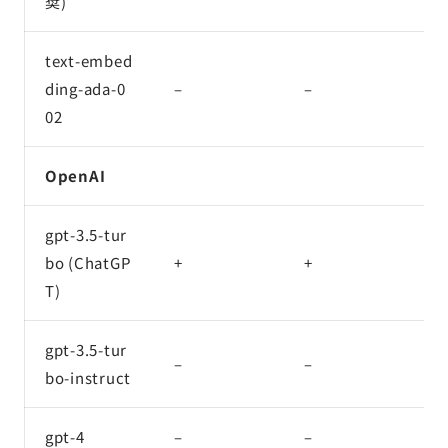
奨)
text-embed
ding-ada-0
–
–
–
02
OpenAI
gpt-3.5-tur
bo (ChatGP
+
+
+
T)
gpt-3.5-tur
–
–
–
bo-instruct
gpt-4
–
–
–