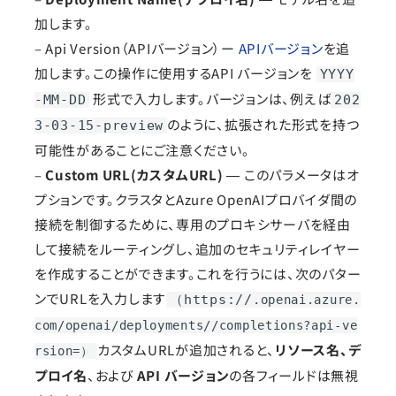
加します。
– Api Version（APIバージョン）ー
APIバージョン
を追
加します。この操作に使用するAPI バージョンを
YYYY
形式で入力します。バージョンは、例えば
-MM-DD
202
のように、拡張された形式を持つ
3-03-15-preview
可能性があることにご注意ください。
–
Custom URL(カスタムURL)
― このパラメータはオ
プションです。クラスタとAzure OpenAIプロバイダ間の
接続を制御するために、専用のプロキシサーバを経由
して接続をルーティングし、追加のセキュリティレイヤー
を作成することができます。これを行うには、次のパター
ンでURLを入力します
（https://
.openai.azure.
com/openai/deployments/
/completions?api-ve
カスタムURLが追加されると、
リソース名、デ
rsion=
）
プロイ名
、および
API バージョン
の各フィールドは無視