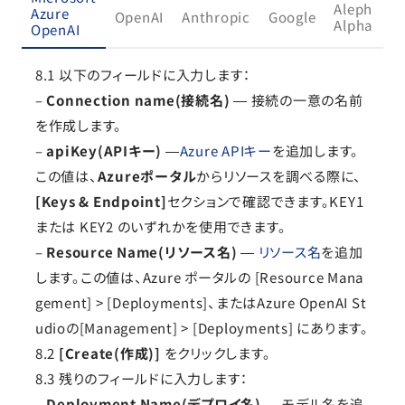
Aleph
Azure
OpenAI
Anthropic
Google
Alpha
OpenAI
8.1 以下のフィールドに入力します：
–
Connection name(接続名)
― 接続の一意の名前
を作成します。
–
apiKey(APIキー)
―
Azure APIキー
を追加します。
この値は、
Azureポータル
からリソースを調べる際に、
[Keys & Endpoint]
セクションで確認できます。KEY1
または KEY2 のいずれかを使用できます。
–
Resource Name(リソース名)
―
リソース名
を追加
します。この値は、Azure ポータルの [Resource Mana
gement] > [Deployments]、またはAzure OpenAI St
udioの[Management] > [Deployments] にあります。
8.2
[Create(作成)]
をクリックします。
8.3 残りのフィールドに入力します：
–
Deployment Name(デプロイ名)
― モデル名を追