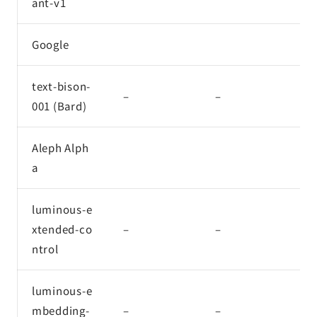
ant-v1
Google
text-bison-
–
–
–
001 (Bard)
Aleph Alph
a
luminous-e
xtended-co
–
–
–
ntrol
luminous-e
mbedding-
–
–
–