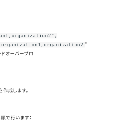
on1,organization2",
“
"organization1,organization2
gハンドオーバープロ
ngを作成します。
の手順で行います：