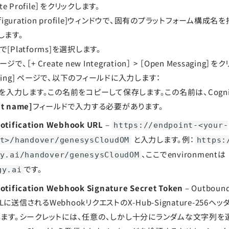
ate Profile］をクリックします。
 configuration profile]ウィンドウで、固有のプラットフォーム構成名を
します。
[Platforms]を選択します。
]ページで、［+ Create new Integration］ > ［Open Messaging
ssaging] ページで、以下のフィールドに入力します：
を入力します。この名前をコピーして保存します。この名前は、Cogni
t name]
フィールドで入力する必要があります。
otification Webhook URL
–
https://endpoint-<your-
と入力します。例：
t>/handover/genesysCloudOM
https:
、ここでenvironmentは
y.ai/handover/genesysCloudOM
です。
gy.ai
tification Webhook Signature Secret Token
– Outbound
URLに送信されるWebhookリクエストのX-Hub-Signature-256
します。シークレットには、任意の、しかし十分にランダムな文字列を