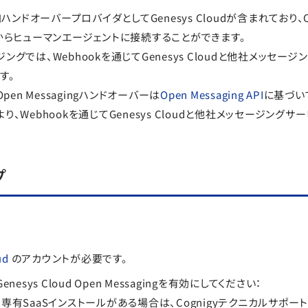
加ハンドオーバープロバイダとしてGenesys Cloudが含まれており、C
loudからヒューマンエージェントに接続することができます。
ングでは、Webhookを通じてGenesys Cloudと他社メッセー
す。
d Open Messagingハンドオーバーは
Open Messaging API
に基づい
り、Webhookを通じてGenesys Cloudと他社メッセージング
プ
ud
のアカウントが必要です。
Genesys Cloud Open Messagingを有効にしてください：
専有SaaSインストールがある場合は、Cognigyテクニカルサポー