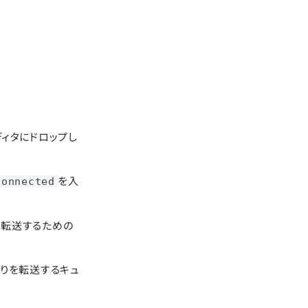
。
ディタにドロップし
を入
Connected
に転送するための
とりを転送するキュ