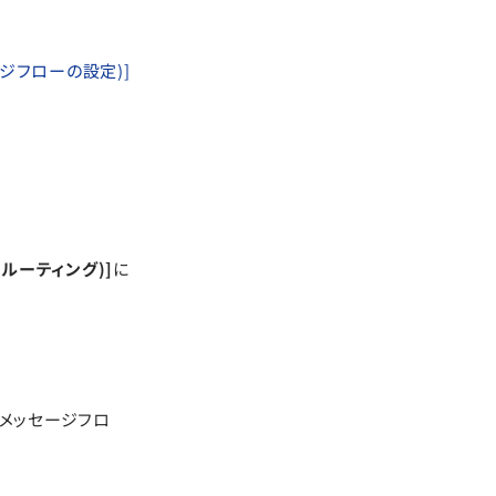
ッセージフローの設定)]
セージルーティング)]
に
受信メッセージフロ