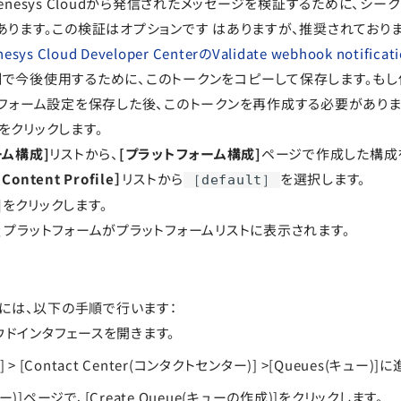
enesys Cloudから発信されたメッセージを検証するために、シー
あります。この検証はオプションです はありますが、推奨されており
nesys Cloud Developer CenterのValidate webhook notificati
gy側で今後使用するために、このトークンをコピーして保存します。も
トフォーム設定を保存した後、このトークンを再作成する必要がありま
をクリックします。
ーム構成]
リストから、
[プラットフォーム構成]
ページで作成した構成
Content Profile］
リストから
を選択します。
［default］
]
をクリックします。
ging プラットフォームがプラットフォームリストに表示されます。
には、以下の手順で行います：
ラウドインタフェースを開きます。
] > [Contact Center(コンタクトセンター)] >[Queues(キュー)]
ュー)]ページで、[Create Queue(キューの作成)]をクリックします。