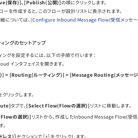
ave(保存)]、[Publish(公開)]
の順にクリックします。
ローを作成すると、このフローが設計リストに表示されます。
細については、
[Configure Inbound Message Flow(受信メ
ィングのセットアップ
ィングを設定するには、以下の手順で行います：
s Cloud インタフェイスを開きます。
)] > [Routing(ルーティング)] > [Message Routing(メッ
] をクリックします。
ute]
タブで、
[Select Flow(Flowの選択)]
リストに移動します。
w(Flowの選択)]
リストから、作成したInbound Message Flow(
す。
アドレス)］
セクションで［+］をクリックします。