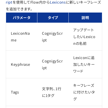
ript
を使用してFlow内から
Lexicons
に新しいキーフレーズ
を追加できます。
パラメータ
タイプ
説明
アップデート
LexiconNa
CognigyScr
したいLexico
me
ipt
nの名前
Lexiconに追
CognigyScr
Keyphrase
加したいキー
ipt
ワード
キーフレーズ
文字列、1行
Tags
に付けたいタ
に1タグ
グ