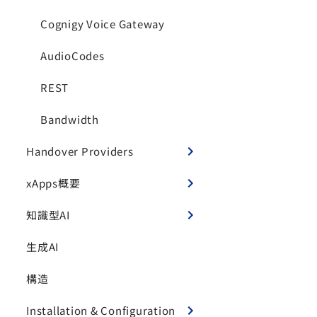
Cognigy Voice Gateway
AudioCodes
REST
Bandwidth
Handover Providers
xApps概要
知識型AI
生成AI
構造
Installation & Configuration