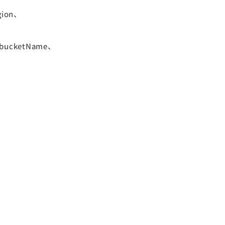
ion、
ucketName、