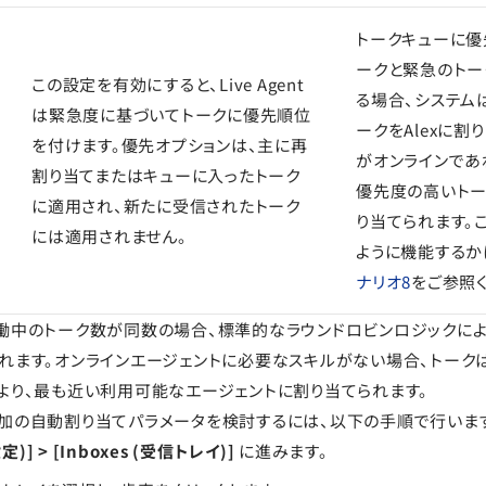
トークキューに優
ークと緊急のトー
この設定を有効にすると、Live Agent
る場合、システム
は緊急度に基づいてトークに優先順位
ークをAlexに割り
を付けます。優先オプションは、主に再
がオンラインであ
割り当てまたはキューに入ったトーク
優先度の高いトー
に適用され、新たに受信されたトーク
り当てられます。
には適用されません。
ように機能するか
ナリオ8
をご参照く
働中のトーク数が同数の場合、標準的なラウンドロビンロジックによ
れます。オンラインエージェントに必要なスキルがない場合、トーク
より、最も近い利用可能なエージェントに割り当てられます。
加の自動割り当てパラメータを検討するには、以下の手順で行いま
(設定)] > [Inboxes (受信トレイ)]
に進みます。