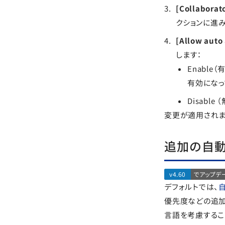
[Collabor
クションに進み
[Allow au
します：
Enabl
有効になっ
Disabl
変更が適用されま
追加の自動
v4.60
でアップデ
デフォルトでは、
優先度などの追加
言語を考慮するこ