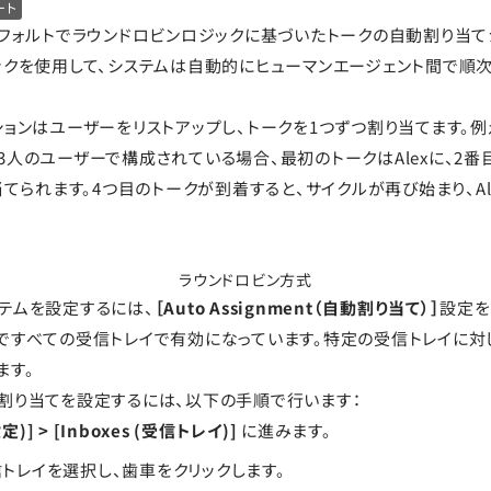
ート
tは、デフォルトでラウンドロビンロジックに基づいたトークの自動割り当
ックを使用して、システムは自動的にヒューマンエージェント間で順
ションはユーザーをリストアップし、トークを1つずつ割り当てます。例
人のユーザーで構成されている場合、最初のトークはAlexに、2番目は
当てられます。4つ目のトークが到着すると、サイクルが再び始まり、A
ラウンドロビン方式
テムを設定するには、
［Auto Assignment（自動割り当て）］
設定を
ですべての受信トレイで有効になっています。特定の受信トレイに対
ます。
割り当てを設定するには、以下の手順で行います：
(設定)] > [Inboxes (受信トレイ)]
に進みます。
トレイを選択し、歯車をクリックします。