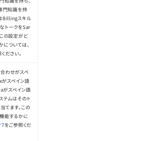
門知識を持ち、
gの専門知識を持
illingスキル
なトークをSar
。この設定がど
かについては、
照ください。
い合わせがスペ
exがスペイン語
raがスペイン語
ステムはそのト
り当てます。この
機能するかに
オ7
をご参照くだ