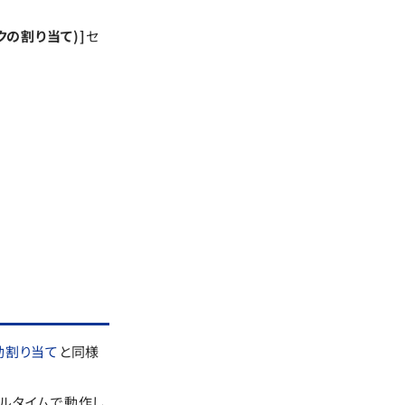
トークの割り当て)]
セ
動割り当て
と同様
アルタイムで動作し