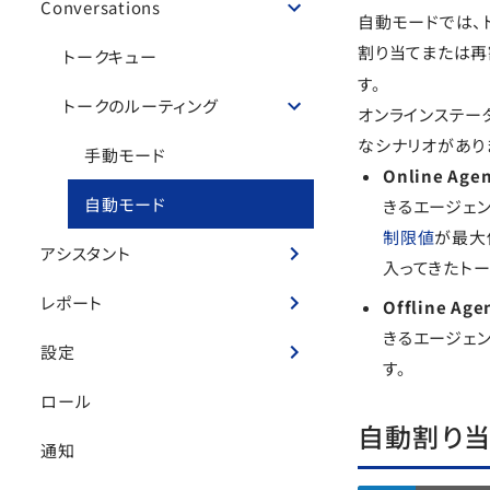
Conversations
自動モードでは、
割り当てまたは再
トークキュー
す。
トークのルーティング
オンラインステー
なシナリオがあり
手動モード
Online A
自動モード
きるエージェ
制限値
が最大
アシスタント
入ってきたトー
レポート
Offline 
きるエージェ
設定
す。
ロール
自動割り
通知