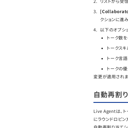
リストから受信
[Collabor
クションに進み
以下のオプシ
トーク数を
トークスキ
トーク言語
トークの優
変更が適用されま
自動再割
Live Agen
にラウンドロビン
自動再割り当てシ