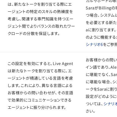
カルサポートの専
は、新たなトークを割り当てる際にエ
SaraがBillin
ージェントの特定のスキルの熟練度を
つ場合、システムはB
考慮し、関連する専門知識を持つエー
を必要とする新た
ジェント間でよりバランスの取れたワー
aに割り当てます
クロードの分散を保証します。
のように機能する
シナリオ6
をご参
お客様からの問
この設定を有効にすると、Live Agent
イン語であり、Al
は新たなトークを割り当てる際に、エ
に堪能でなく、Sa
ージェントが精通している言語を考慮
に堪能な場合、シ
します。これにより、異なる言語による
ークをSaraに割
お客様からの問い合わせが、その言語
設定がどのように
で効果的にコミュニケーションできる
ついては、
シナリ
エージェントに振り分けられます。
さい。