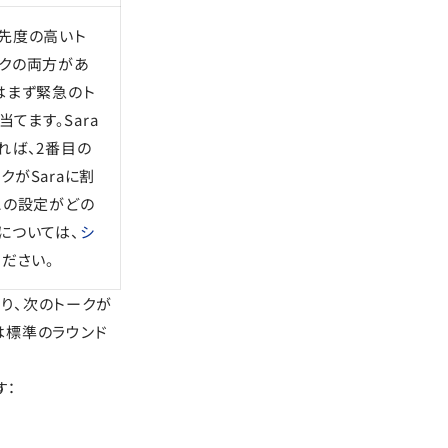
先度の高いト
クの両方があ
はまず緊急のト
当てます。Sara
れば、2番目の
クがSaraに割
この設定がどの
については、
シ
ださい。
り、次のトークが
は標準のラウンド
す：