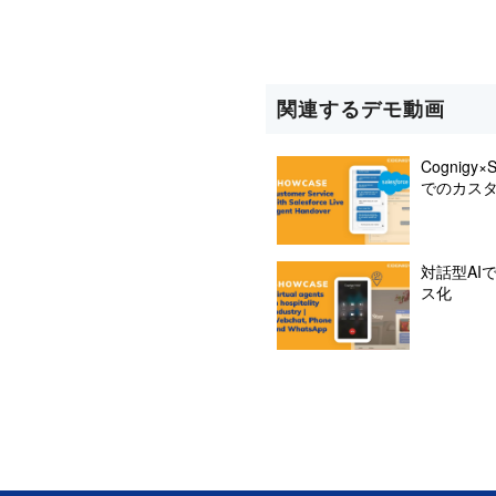
関連するデモ動画
Cognig
でのカス
対話型AI
ス化