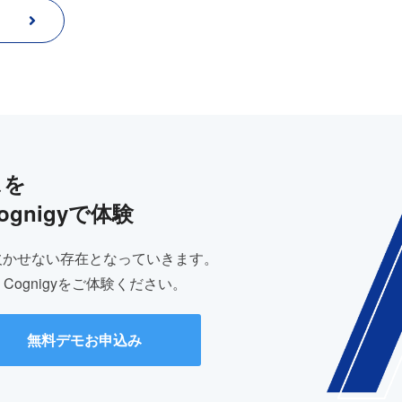
スを
gnigyで体験
欠かせない存在となっていきます。
ognigyをご体験ください。
無料デモお申込み