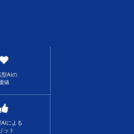
型AIの
価値
AIによる
リット