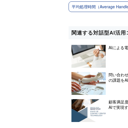
平均処理時間（Average Handle
関連する対話型AI活用
AIによる
問い合わ
の課題をA
顧客満足
AIで実現