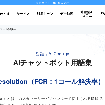
提供会社：TDSE株式会社
対話型AI
igyとは
サービス
利用シーン
デモ動画
F
コラム
FCR：1コール解決率…
対話型AI Cognigy
AIチャットボット用語集
ct Resolution（FCR：1コール解決率）
t Resolution）とは、カスタマーサービスセンターで使用される
解決できるかを記録するものです。