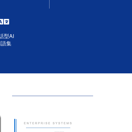
話型AI
用語集
は