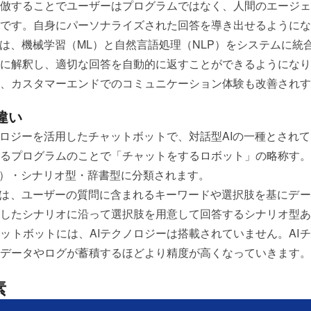
倣することでユーザーはプログラムではなく、人間のエージェ
です。自身にパーソナライズされた回答を導き出せるようにな
には、機械学習（ML）と自然言語処理（NLP）をシステムに統
に解釈し、適切な回答を自動的に返すことができるようになり
、カスタマーエンドでのコミュニケーション体験も改善されす
違い
クノロジーを活用したチャットボットで、対話型AIの一種とされ
るプログラムのことで「チャットをするロボット」の略称す。
ット）・シナリオ型・辞書型に分類されます。
ットは、ユーザーの質問に含まれるキーワードや選択肢を基にデ
したシナリオに沿って選択肢を用意して回答するシナリオ型あ
ットボットには、AIテクノロジーは搭載されていません。AI
データやログが蓄積するほどより精度が高くなっていきます。
素