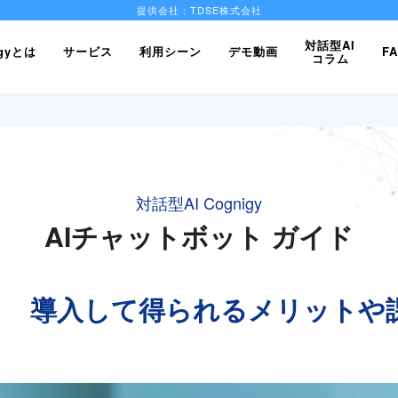
提供会社：TDSE株式会社
対話型AI
igyとは
サービス
利用シーン
デモ動画
F
コラム
対話型AI Cognigy
AIチャットボット ガイド
？ 導入して得られるメリットや