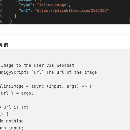
ル例
nlineImage = async (input, args) => {
