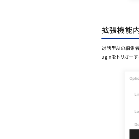
拡張機能
対話型AIの編集者
uginをトリガ